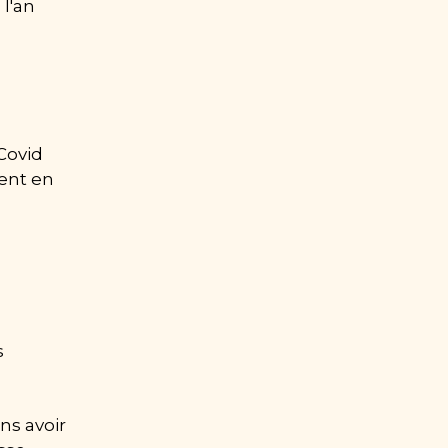
l'an 
Covid 
ent en 
 
s avoir 