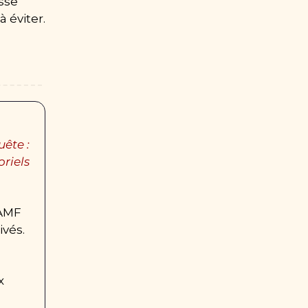
sse 
à éviter.
te : 
iels 
AMF 
ivés.
 