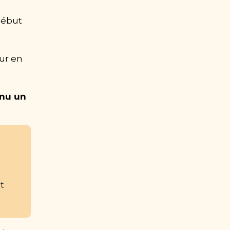
ébut 
r en 
nu un 
 