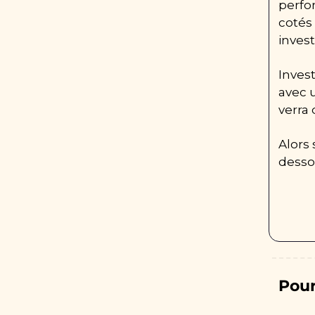
perfo
cotés 
investi
Invest
avec 
verra
Alors 
dessou
Pour