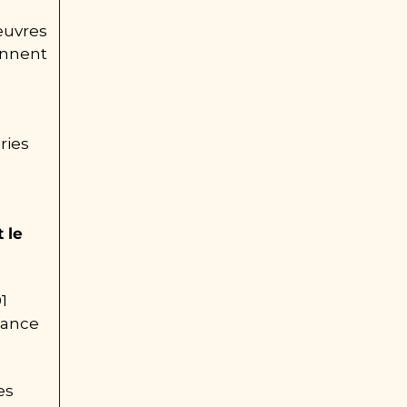
uvres 
ennent 
ries 
le 
 
ance 
s 