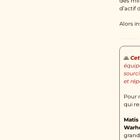
des mill
d’actif 
Alors in
🙏
Cet
équip
sourc
et rép
Pour r
qui re
Matis
Warho
grand