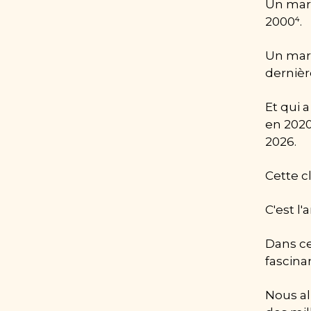
Un marc
2000⁴.
Un marc
dernière
Et qui a
en 2020
2026.
Cette cl
C'est l'
Dans ce
fascina
Nous al