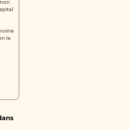
non 
pital 
moine 
n le 
dans 