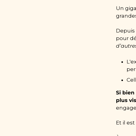
Un giga
grandes
Depuis 
pour dé
d’autre
L'e
per
Cel
Si bien
plus vi
engagem
Et il es