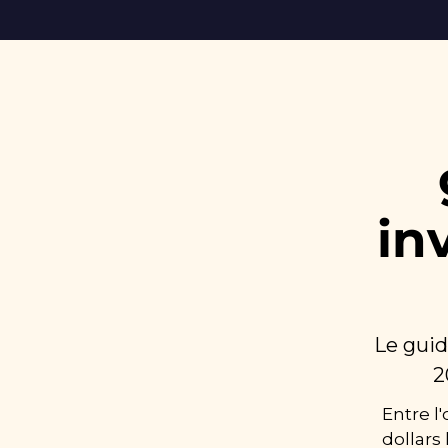
in
Le guid
2
Entre l
dollars l