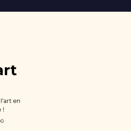
rt 
'art en 
 !
0 