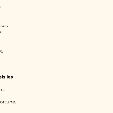
 
sés 
 
0 
s les 
rt.
fortune.