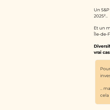
Un S&P 
2025²...
Et un m
Île-de-
Diversi
vrai cas
Pour
inve
... 
cela