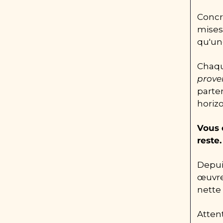
Concr
mises 
qu'un
Chaqu
prove
parten
horizo
Vous 
reste.
Depui
œuvre
nette
Atten