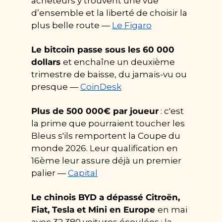
acheteurs y trouvent une vue 
d’ensemble et la liberté de choisir la 
plus belle route — 
Le Figaro
Le bitcoin passe sous les 60 000 
dollars 
et enchaîne un deuxième 
trimestre de baisse, du jamais-vu ou 
presque — 
CoinDesk
Plus de 500 000€ par joueur
 : c'est 
la prime que pourraient toucher les 
Bleus s'ils remportent la Coupe du 
monde 2026. Leur qualification en 
16ème leur assure déjà un premier 
palier — 
Capital
Le chinois BYD a dépassé Citroën, 
Fiat, Tesla et Mini en Europe 
en mai 
avec 32 380 voitures écoulées : la 