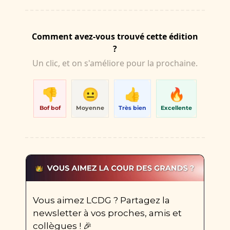
Comment avez-vous trouvé cette édition
?
Un clic, et on s'améliore pour la prochaine.
👎
😐
👍
🔥
Bof bof
Moyenne
Très bien
Excellente
Vous aimez LCDG ? Partagez la 
newsletter à vos proches, amis et 
collègues ! 
🎉