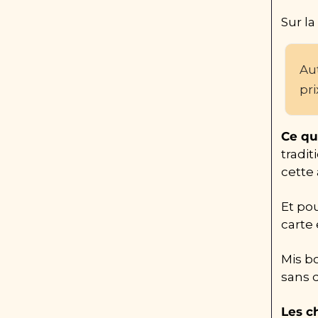
Sur la
Au
pri
Ce qu
tradi
cette
Et pou
carte 
Mis b
sans 
Les ch