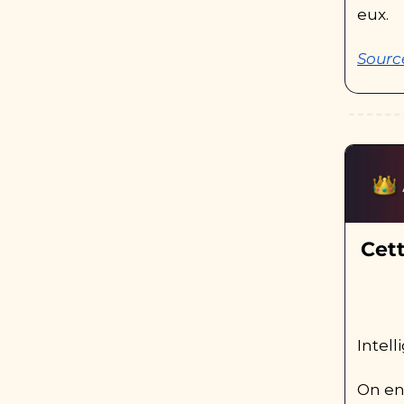
eux.
Sourc
Cett
Intell
On en