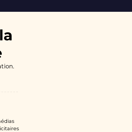
a 
e
ation.
médias 
itaires 