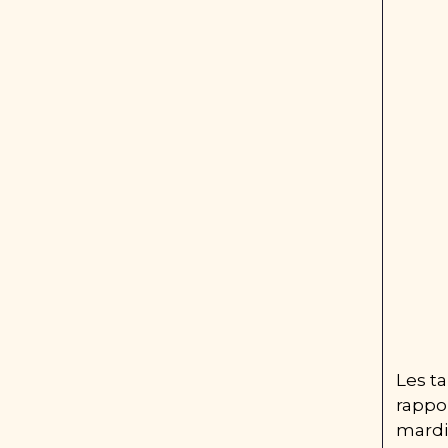
Les ta
rappor
mardi