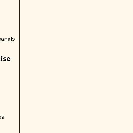
anals 
ise 
s 