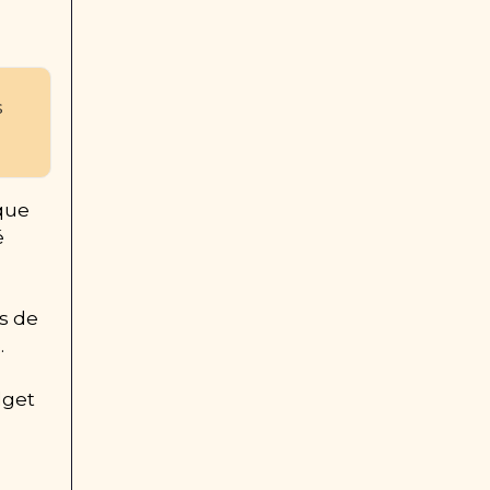
 
que 
 
s de 
.
get 