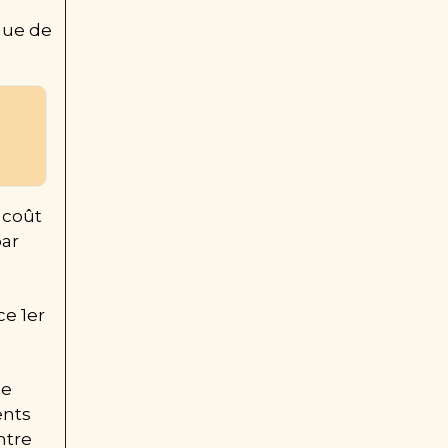
ue de 
coût 
ar 
e 1er 
e 
nts 
tre 