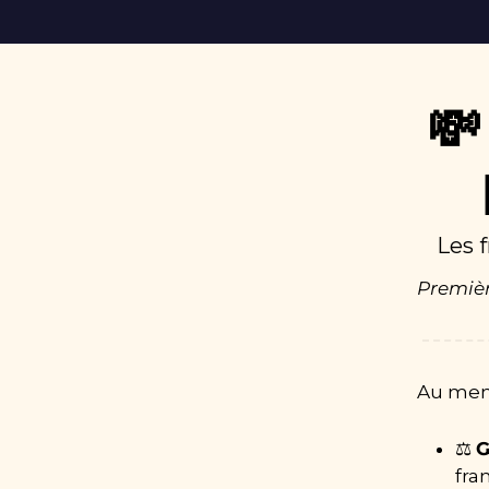
💸
Les f
Première
Au menu
⚖️ 
G
fra