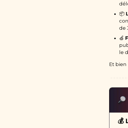
dél
📦 
con
de 
🍏
F
pub
le 
Et bien
💰 