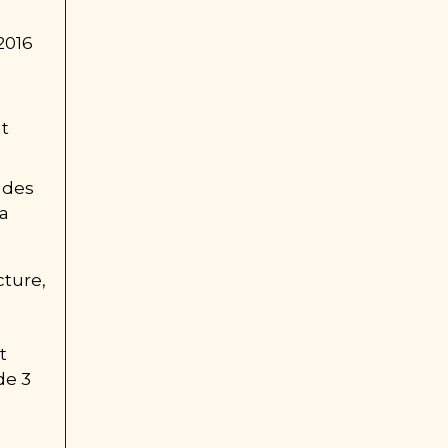
2016 
t 
des 
a 
ture, 
 
e 3 