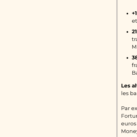
+
et
21
t
M
3
fr
B
Les al
les b
Par ex
Fortun
euros
Money