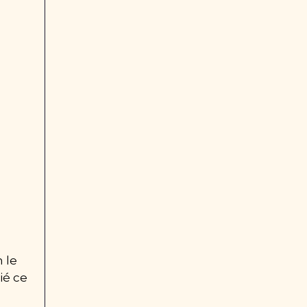
le 
é ce 