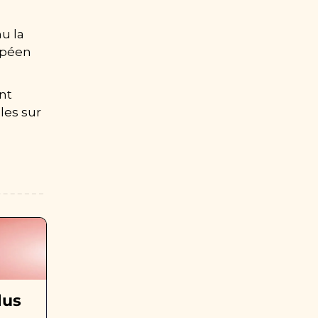
u la 
péen 
nt 
es sur 
us 