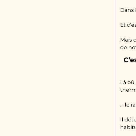
Dans 
Et c’
Mais o
de no
C’e
Là où 
therm
… le r
Il dét
habit