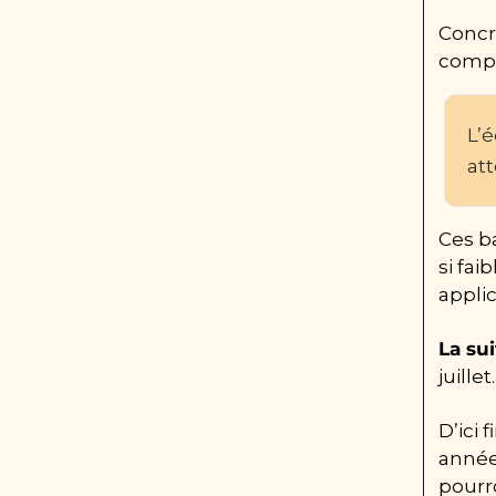
Concr
compt
L’é
att
Ces b
si fai
appli
La sui
juillet.
D’ici
année 
pourr