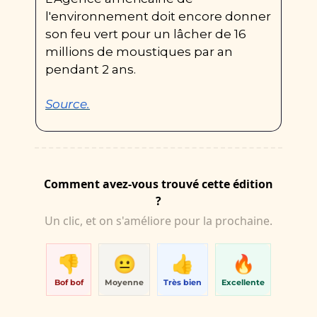
l'environnement doit encore donner 
son feu vert pour un lâcher de 16 
millions de moustiques par an 
pendant 2 ans.
Source.
Comment avez-vous trouvé cette édition
?
Un clic, et on s'améliore pour la prochaine.
👎
😐
👍
🔥
Bof bof
Moyenne
Très bien
Excellente