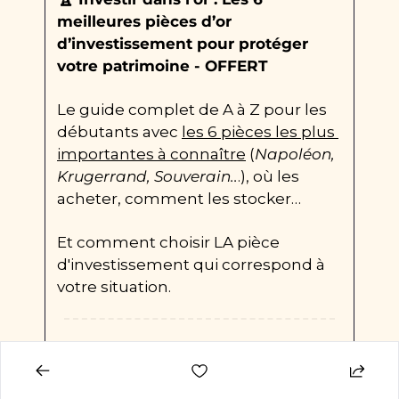
meilleures pièces d’or 
d’investissement pour protéger 
votre patrimoine - OFFERT
Le guide complet de A à Z pour les 
débutants avec 
les 6 pièces les plus 
importantes à connaître
 (
Napoléon, 
Krugerrand, Souverain..
.), où les 
acheter, comment les stocker… 
Et comment choisir LA pièce 
d'investissement qui correspond à 
votre situation. 
À 5 parrainages
, recevez le rapport : 
👑
 Bourse : 5 indicateurs pour viser 
10% à 15% de rendement par an – 