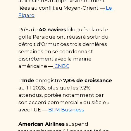
aux craintes d'approvisionnement 
liées au conflit au Moyen-Orient —
Le 
Figaro
Près de 
40 navires
 bloqués dans le 
golfe Persique ont réussi à sortir du 
détroit d'Ormuz ces trois dernières 
semaines en se coordonnant 
discrètement avec la marine 
américaine —
CNBC
L'
Inde
 enregistre 
7,8% de croissance
au T1 2026, plus que les 7,2% 
attendus, portée notamment par 
son accord commercial « du siècle » 
avec l'UE —
BFM Business
American Airlines
 suspend 