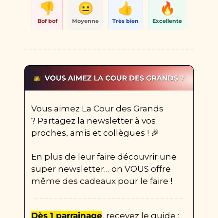
👎
😐
👍
🔥
Bof bof
Moyenne
Très bien
Excellente
Vous aimez La Cour des Grands 
? Partagez la newsletter à vos 
proches, amis et collègues ! 
🎉
En plus de leur faire découvrir une 
super newsletter… on VOUS offre 
même des cadeaux pour le faire ! 
Dès 1 parrainage
, recevez le guide : 